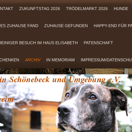
NTAKT
ZUKUNFTSTAG 2026
TRÖDELMARKT 2026
HUNDE
EUES ZUHAUSE FAND
ZUHAUSE GEFUNDEN
HAPPY-END FÜR P
BEINIGER BESUCH IM HAUS ELISABETH
PATENSCHAFT
SCHENKEN
ARCHIV
IN MEMORIAM
IMPRESSUM/DATENSCH
rein Schönebeck und Umgebung e.V.
im