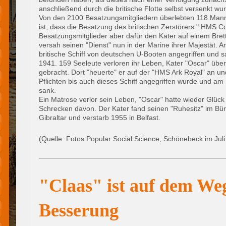
anschließend durch die britische Flotte selbst versenkt wu
Von den 2100 Besatzungsmitgliedern überlebten 118 Mann 
ist, dass die Besatzung des britischen Zerstörers " HMS C
Besatzungsmitglieder aber dafür den Kater auf einem Brett
versah seinen "Dienst" nun in der Marine ihrer Majestät.
britische Schiff von deutschen U-Booten angegriffen und 
1941. 159 Seeleute verloren ihr Leben, Kater "Oscar" übe
gebracht. Dort "heuerte" er auf der "HMS Ark Royal" an und
Pflichten bis auch dieses Schiff angegriffen wurde und a
sank.
Ein Matrose verlor sein Leben, "Oscar" hatte wieder Glüc
Schrecken davon. Der Kater fand seinen "Ruhesitz" im Bü
Gibraltar und verstarb 1955 in Belfast.
(Quelle: Fotos:Popular Social Science, Schönebeck im Juli
"Claas" ist auf dem We
Besserung