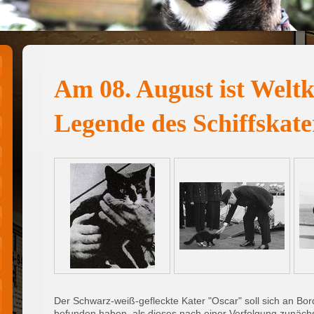
Am 08. August ist Weltk
Legende des Schiffskate
Der Schwarz-weiß-gefleckte Kater "Oscar" soll sich an Bor
befunden haben, als dieses nach einer Verfolgung zunäch