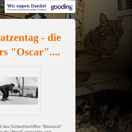
atzentag - die
rs "Oscar"....
d des Schlachtschiffes "Bismarck"
st die "Hood" versenkte und