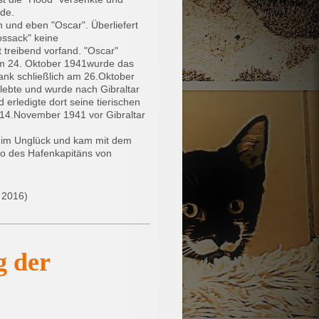
rde.
und eben "Oscar". Überliefert
ossack" keine
 treibend vorfand. "Oscar"
 Am 24. Oktober 1941wurde das
sank schließlich am 26.Oktober
rlebte und wurde nach Gibraltar
 erledigte dort seine tierischen
m 14.November 1941 vor Gibraltar
k im Unglück und kam mit dem
ro des Hafenkapitäns von
 2016)
g der