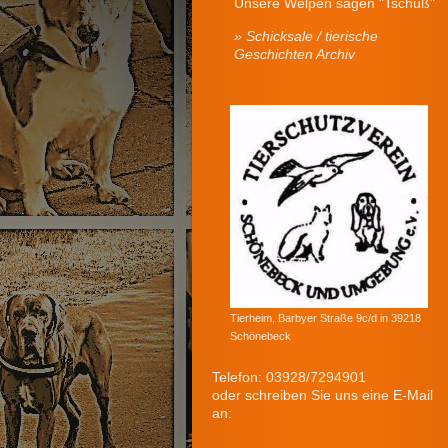
Unsere Welpen sagen "Tschüß"
Schicksale / tierische
Geschichten Archiv
Tierheim, Barbyer Straße 9c/d in 39218
Schönebeck
Telefon: 03928/7294901
oder schreiben Sie uns eine E-Mail
an: