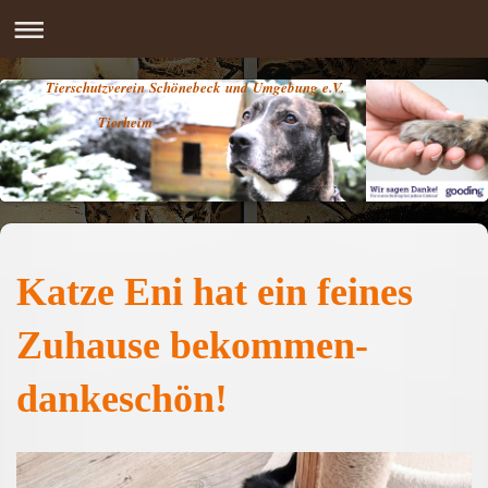
Tierschutzverein Schönebeck und Umgebung e.V.
Tierheim
Katze Eni hat ein feines
Zuhause bekommen-
dankeschön!