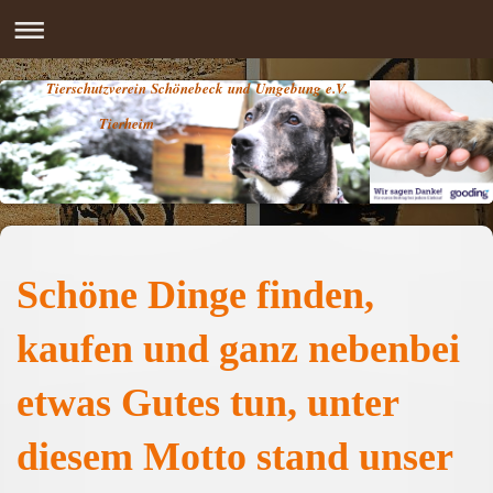
Tierschutzverein Schönebeck und Umgebung e.V.
Tierheim
Schöne Dinge finden,
kaufen und ganz nebenbei
etwas Gutes tun, unter
diesem Motto stand unser