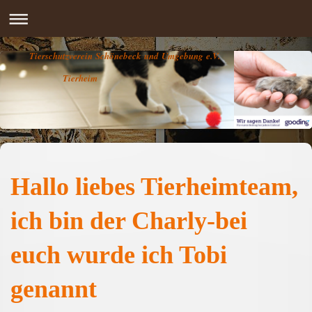
Tierschutzverein Schönebeck und Umgebung e.V.
Tierheim
Hallo liebes Tierheimteam,
ich bin der Charly-bei
euch wurde ich Tobi
genannt