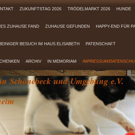
NTAKT
ZUKUNFTSTAG 2026
TRÖDELMARKT 2026
HUNDE
EUES ZUHAUSE FAND
ZUHAUSE GEFUNDEN
HAPPY-END FÜR P
BEINIGER BESUCH IM HAUS ELISABETH
PATENSCHAFT
SCHENKEN
ARCHIV
IN MEMORIAM
IMPRESSUM/DATENSCH
rein Schönebeck und Umgebung e.V.
im